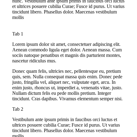
nunc. Vestibulum ante ipsum primis in faucibus orci luctus
et ultrices posuere cubilia Curae; Fusce id purus. Ut varius
tincidunt libero. Phasellus dolor. Maecenas vestibulum
mollis
Tab 1
Lorem ipsum dolor sit amet, consectetuer adipiscing elit.
Aenean commodo ligula eget dolor. Aenean massa. Cum
sociis natoque penatibus et magnis dis parturient montes,
nascetur ridiculus mus.
Donec quam felis, ultricies nec, pellentesque eu, pretium
quis, sem. Nulla consequat massa quis enim. Donec pede
justo, fringilla vel, aliquet nec, vulputate eget, arcu. In
enim justo, rhoncus ut, imperdiet a, venenatis vitae, justo.
Nullam dictum felis eu pede mollis pretium. Integer
tincidunt. Cras dapibus. Vivamus elementum semper nisi.
Tab 2
Vestibulum ante ipsum primis in faucibus orci luctus et
ultrices posuere cubilia Curae; Fusce id purus. Ut varius
tincidunt libero. Phasellus dolor. Maecenas vestibulum
mollis