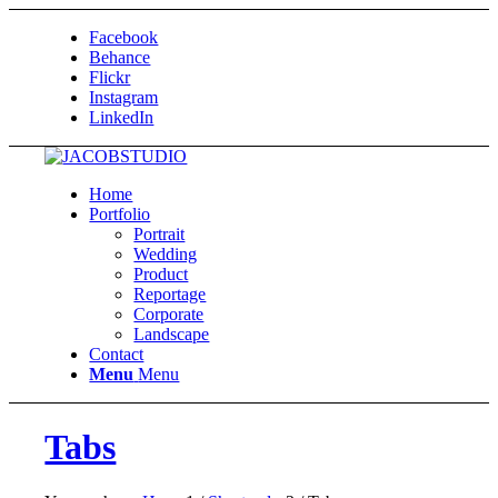
Facebook
Behance
Flickr
Instagram
LinkedIn
Home
Portfolio
Portrait
Wedding
Product
Reportage
Corporate
Landscape
Contact
Menu
Menu
Tabs