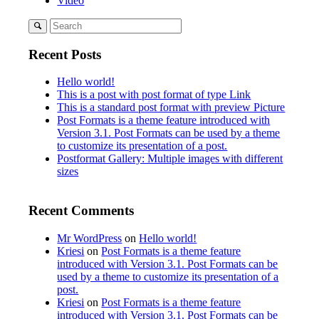
Video
Recent Posts
Hello world!
This is a post with post format of type Link
This is a standard post format with preview Picture
Post Formats is a theme feature introduced with
Version 3.1. Post Formats can be used by a theme
to customize its presentation of a post.
Postformat Gallery: Multiple images with different
sizes
Recent Comments
Mr WordPress
on
Hello world!
Kriesi
on
Post Formats is a theme feature
introduced with Version 3.1. Post Formats can be
used by a theme to customize its presentation of a
post.
Kriesi
on
Post Formats is a theme feature
introduced with Version 3.1. Post Formats can be