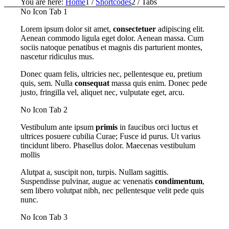
You are here:
Home
1
/
Shortcodes
2
/
Tabs
No Icon Tab 1
Lorem ipsum dolor sit amet,
consectetuer
adipiscing elit.
Aenean commodo ligula eget dolor. Aenean massa. Cum
sociis natoque penatibus et magnis dis parturient montes,
nascetur ridiculus mus.
Donec quam felis, ultricies nec, pellentesque eu, pretium
quis, sem. Nulla
consequat
massa quis enim. Donec pede
justo, fringilla vel, aliquet nec, vulputate eget, arcu.
No Icon Tab 2
Vestibulum ante ipsum
primis
in faucibus orci luctus et
ultrices posuere cubilia Curae; Fusce id purus. Ut varius
tincidunt libero. Phasellus dolor. Maecenas vestibulum
mollis
Alutpat a, suscipit non, turpis. Nullam sagittis.
Suspendisse pulvinar, augue ac venenatis
condimentum
,
sem libero volutpat nibh, nec pellentesque velit pede quis
nunc.
No Icon Tab 3