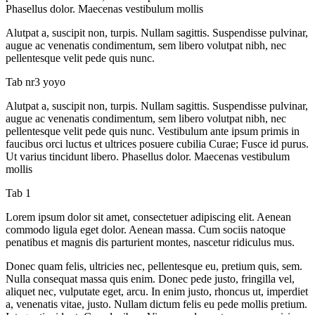
Phasellus dolor. Maecenas vestibulum mollis
Alutpat a, suscipit non, turpis. Nullam sagittis. Suspendisse pulvinar,
augue ac venenatis condimentum, sem libero volutpat nibh, nec
pellentesque velit pede quis nunc.
Tab nr3 yoyo
Alutpat a, suscipit non, turpis. Nullam sagittis. Suspendisse pulvinar,
augue ac venenatis condimentum, sem libero volutpat nibh, nec
pellentesque velit pede quis nunc. Vestibulum ante ipsum primis in
faucibus orci luctus et ultrices posuere cubilia Curae; Fusce id purus.
Ut varius tincidunt libero. Phasellus dolor. Maecenas vestibulum
mollis
Tab 1
Lorem ipsum dolor sit amet, consectetuer adipiscing elit. Aenean
commodo ligula eget dolor. Aenean massa. Cum sociis natoque
penatibus et magnis dis parturient montes, nascetur ridiculus mus.
Donec quam felis, ultricies nec, pellentesque eu, pretium quis, sem.
Nulla consequat massa quis enim. Donec pede justo, fringilla vel,
aliquet nec, vulputate eget, arcu. In enim justo, rhoncus ut, imperdiet
a, venenatis vitae, justo. Nullam dictum felis eu pede mollis pretium.