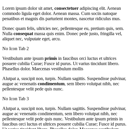
Lorem ipsum dolor sit amet,
consectetuer
adipiscing elit. Aenean
commodo ligula eget dolor. Aenean massa. Cum sociis natoque
penatibus et magnis dis parturient montes, nascetur ridiculus mus.
Donec quam felis, ultricies nec, pellentesque eu, pretium quis, sem.
Nulla
consequat
massa quis enim. Donec pede justo, fringilla vel,
aliquet nec, vulputate eget, arcu.
No Icon Tab 2
Vestibulum ante ipsum
primis
in faucibus orci luctus et ultrices
posuere cubilia Curae; Fusce id purus. Ut varius tincidunt libero.
Phasellus dolor. Maecenas vestibulum mollis
Alutpat a, suscipit non, turpis. Nullam sagittis. Suspendisse pulvinar,
augue ac venenatis
condimentum
, sem libero volutpat nibh, nec
pellentesque velit pede quis nunc.
No Icon Tab 3
Alutpat a, suscipit non, turpis. Nullam sagittis. Suspendisse pulvinar,
augue ac venenatis condimentum, sem libero volutpat nibh, nec
pellentesque velit pede quis nunc. Vestibulum ante ipsum primis in
faucibus orci luctus et ultrices posuere cubilia Curae; Fusce id purus.