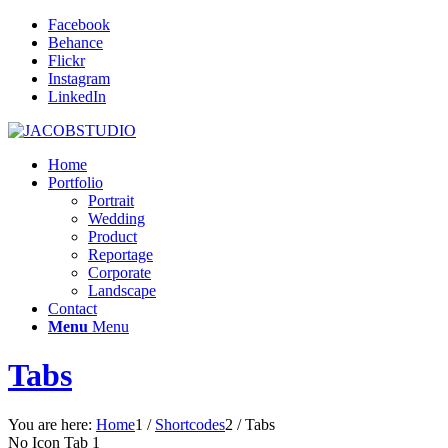
Facebook
Behance
Flickr
Instagram
LinkedIn
Home
Portfolio
Portrait
Wedding
Product
Reportage
Corporate
Landscape
Contact
Menu
Menu
Tabs
You are here:
Home
1
/
Shortcodes
2
/
Tabs
No Icon Tab 1