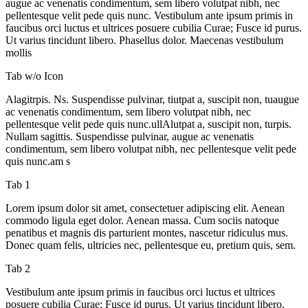
augue ac venenatis condimentum, sem libero volutpat nibh, nec
pellentesque velit pede quis nunc. Vestibulum ante ipsum primis in
faucibus orci luctus et ultrices posuere cubilia Curae; Fusce id purus.
Ut varius tincidunt libero. Phasellus dolor. Maecenas vestibulum
mollis
Tab w/o Icon
Alagitrpis. Ns. Suspendisse pulvinar, tiutpat a, suscipit non, tuaugue
ac venenatis condimentum, sem libero volutpat nibh, nec
pellentesque velit pede quis nunc.ullAlutpat a, suscipit non, turpis.
Nullam sagittis. Suspendisse pulvinar, augue ac venenatis
condimentum, sem libero volutpat nibh, nec pellentesque velit pede
quis nunc.am s
Tab 1
Lorem ipsum dolor sit amet, consectetuer adipiscing elit. Aenean
commodo ligula eget dolor. Aenean massa. Cum sociis natoque
penatibus et magnis dis parturient montes, nascetur ridiculus mus.
Donec quam felis, ultricies nec, pellentesque eu, pretium quis, sem.
Tab 2
Vestibulum ante ipsum primis in faucibus orci luctus et ultrices
posuere cubilia Curae; Fusce id purus. Ut varius tincidunt libero.