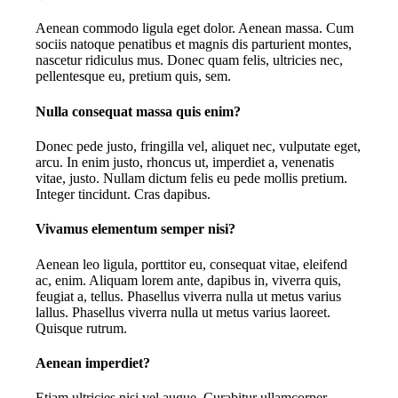
Aenean commodo ligula eget dolor. Aenean massa. Cum
sociis natoque penatibus et magnis dis parturient montes,
nascetur ridiculus mus. Donec quam felis, ultricies nec,
pellentesque eu, pretium quis, sem.
Nulla consequat massa quis enim?
D
onec pede justo, fringilla vel, aliquet nec, vulputate eget,
arcu. In enim justo, rhoncus ut, imperdiet a, venenatis
vitae, justo. Nullam dictum felis eu pede mollis pretium.
Integer tincidunt. Cras dapibus.
Vivamus elementum semper nisi?
A
enean leo ligula, porttitor eu, consequat vitae, eleifend
ac, enim. Aliquam lorem ante, dapibus in, viverra quis,
feugiat a, tellus. Phasellus viverra nulla ut metus varius
lallus. Phasellus viverra nulla ut metus varius laoreet.
Quisque rutrum.
Aenean imperdiet?
E
tiam ultricies nisi vel augue. Curabitur ullamcorper