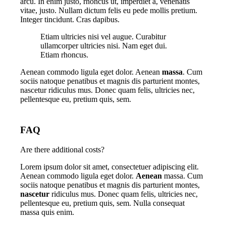
arcu. In enim justo, rhoncus ut, imperdiet a, venenatis
vitae, justo. Nullam dictum felis eu pede mollis pretium.
Integer tincidunt. Cras dapibus.
Etiam ultricies nisi vel augue. Curabitur
ullamcorper ultricies nisi. Nam eget dui.
Etiam rhoncus.
Aenean commodo ligula eget dolor. Aenean
massa
. Cum
sociis natoque penatibus et magnis dis parturient montes,
nascetur ridiculus mus. Donec quam felis, ultricies nec,
pellentesque eu, pretium quis, sem.
FAQ
Are there additional costs?
Lorem ipsum dolor sit amet, consectetuer adipiscing elit.
Aenean commodo ligula eget dolor.
Aenean
massa. Cum
sociis natoque penatibus et magnis dis parturient montes,
nascetur
ridiculus mus. Donec quam felis, ultricies nec,
pellentesque eu, pretium quis, sem. Nulla consequat
massa quis enim.