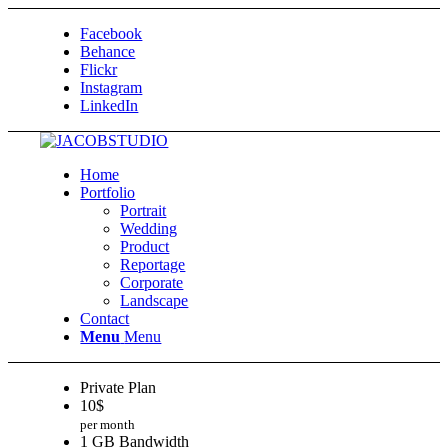
Facebook
Behance
Flickr
Instagram
LinkedIn
Home
Portfolio
Portrait
Wedding
Product
Reportage
Corporate
Landscape
Contact
Menu
Menu
Private Plan
10
$
per month
1 GB Bandwidth