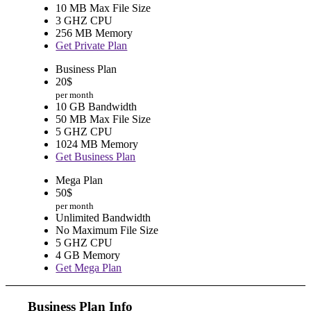
10 MB Max File Size
3 GHZ CPU
256 MB Memory
Get Private Plan
Business Plan
20
$
per month
10 GB Bandwidth
50 MB Max File Size
5 GHZ CPU
1024 MB Memory
Get Business Plan
Mega Plan
50
$
per month
Unlimited Bandwidth
No Maximum File Size
5 GHZ CPU
4 GB Memory
Get Mega Plan
Business Plan Info