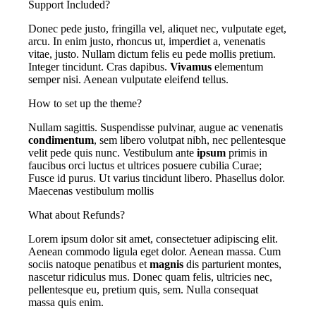
Support Included?
Donec pede justo, fringilla vel, aliquet nec, vulputate eget,
arcu. In enim justo, rhoncus ut, imperdiet a, venenatis
vitae, justo. Nullam dictum felis eu pede mollis pretium.
Integer tincidunt. Cras dapibus.
Vivamus
elementum
semper nisi. Aenean vulputate eleifend tellus.
How to set up the theme?
Nullam sagittis. Suspendisse pulvinar, augue ac venenatis
condimentum
, sem libero volutpat nibh, nec pellentesque
velit pede quis nunc. Vestibulum ante
ipsum
primis in
faucibus orci luctus et ultrices posuere cubilia Curae;
Fusce id purus. Ut varius tincidunt libero. Phasellus dolor.
Maecenas vestibulum mollis
What about Refunds?
Lorem ipsum dolor sit amet, consectetuer adipiscing elit.
Aenean commodo ligula eget dolor. Aenean massa. Cum
sociis natoque penatibus et
magnis
dis parturient montes,
nascetur ridiculus mus. Donec quam felis, ultricies nec,
pellentesque eu, pretium quis, sem. Nulla consequat
massa quis enim.